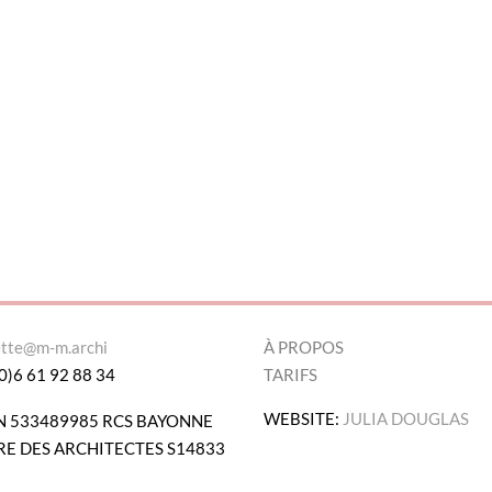
ette@m-m.archi
À PROPOS
0)6 61 92 88 34
TARIFS
WEBSITE:
JULIA DOUGLAS
N 533489985 RCS BAYONNE
E DES ARCHITECTES S14833