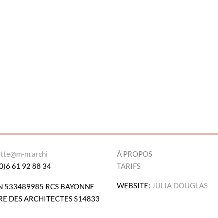
ette@m-m.archi
À PROPOS
0)6 61 92 88 34
TARIFS
WEBSITE:
JULIA DOUGLAS
N 533489985 RCS BAYONNE
E DES ARCHITECTES S14833