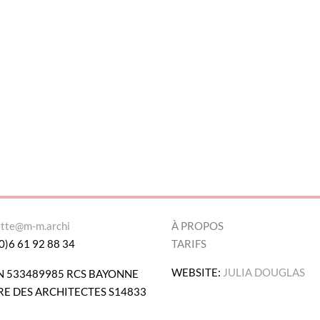
ette@m-m.archi
À PROPOS
0)6 61 92 88 34
TARIFS
WEBSITE:
JULIA DOUGLAS
N 533489985 RCS BAYONNE
E DES ARCHITECTES S14833