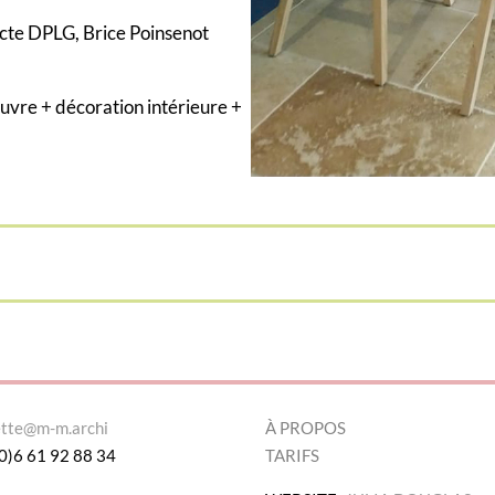
cte DPLG, Brice Poinsenot
uvre + décoration intérieure +
ette@m-m.archi
À PROPOS
0)6 61 92 88 34
TARIFS