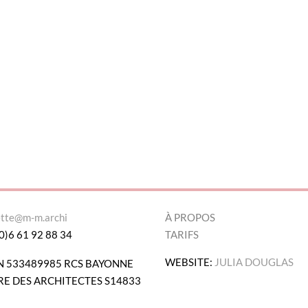
ette@m-m.archi
À PROPOS
0)6 61 92 88 34
TARIFS
WEBSITE:
JULIA DOUGLAS
N 533489985 RCS BAYONNE
E DES ARCHITECTES S14833